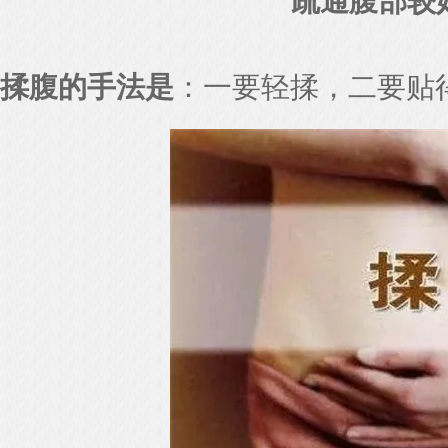
疏通腹部较
揉腹的手法是
：一要轻揉，二要贴